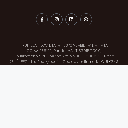
TRUFFLEAT SOCIETA’ A RESPONSABILITA’ LIMITATA
CCIAA: 158122, Partita IVA: IT15301521009,
Colleromano Via Tiberina Km 9.200 – 00060 – Riano
(Rm), PEC: truffleat@pec.it , Codice destinatario: QULXG4S
Sede: +39 (06) 916500247
Uffici: +39 (0761) 776938
Mobile / Whatsapp: +39 (347) 6398457
E-Mail: info@truffleat.com
Italy Truffleat Srl
Stabilimento principale: Via Tuscania 9, 01028 Orte (VT)
Legal Office: Via Tiberina km 9.2, 00060 Riano (RM)
© 2026 TruffleEAT®