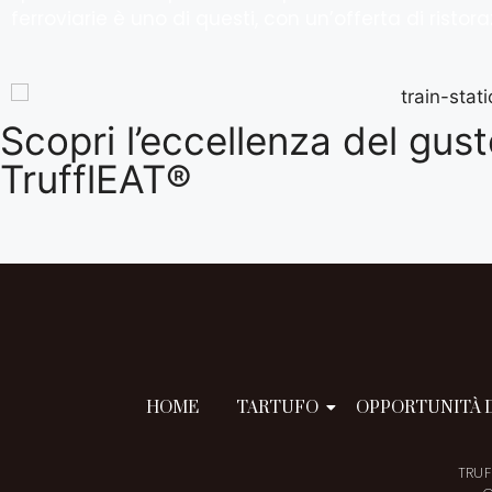
ferroviarie è uno di questi, con un’offerta di risto
Scopri l’eccellenza del gusto
TrufflEAT®
HOME
TARTUFO
OPPORTUNITÀ D
TRUF