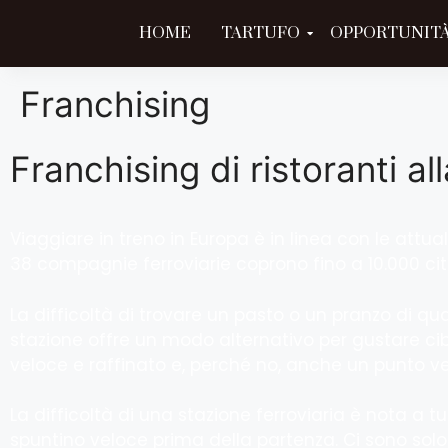
HOME
TARTUFO
OPPORTUNITÀ
Franchising
Franchising di ristoranti al
Viaggiare in treno in Europa è in linea con le attua
38 compagnie ferroviarie coprono fino a 10.000 città
La difficoltà di trovare un pasto o un pranzo di qual
stazione offre un modo alternativo per gustare cibo
veloce e raffinato e, perché no, anche un punto ven
La difficoltà di una stazione ferroviaria è nota a t
spuntino veloce prima della partenza. Ci sono solo 