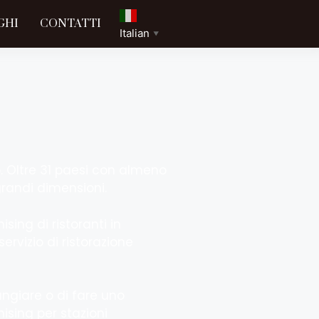
GHI
CONTATTI
Italian
▼
o. Oltre 31 paesi con almeno
grandi dimensioni.
sing di ristoranti in
rvizio di ristorazione
angiare o di fare uno
ising per stazioni