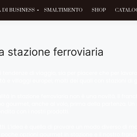
 DI BUSINESS
SMALTIMENTO
SHOP
CATALO
la stazione ferroviaria
li tendenze di viaggio, sia per piacere che per lavor
 e villaggi europei, molti dei quali con stazioni di 
ità in stazione ferroviaria non è una novità. Il franchi
 gourmet, anche al volo, prima della partenza. Un se
dita con i nostri prodotti.
utti. L’idea è quella di provare un modo diverso di m
poche opzioni gourmet in stazione e il nostro franch